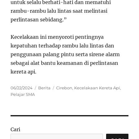
untuk selalu berhati-hati dan mematuhi
rambu-rambu lalu lintas saat melintasi
perlintasan sebidang.”
Kecelakaan ini menyoroti pentingnya
kepatuhan terhadap rambu lalu lintas dan
penggunaan palang pintu serta sirene alarm
sebagai alat bantu keamanan di perlintasan
kereta api.
Posted
Categories
Tags
06/22/2024
Berita
Cirebon
,
Kecelakaan Kereta Api
,
on
Pelajar SMA
Cari