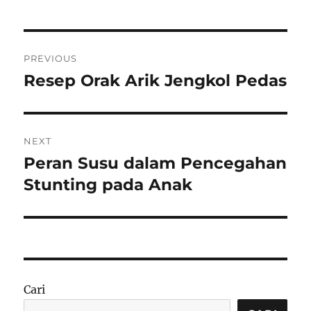
Navigasi
PREVIOUS
pos
Resep Orak Arik Jengkol Pedas
Previous
post:
NEXT
Peran Susu dalam Pencegahan
Next
post:
Stunting pada Anak
Cari