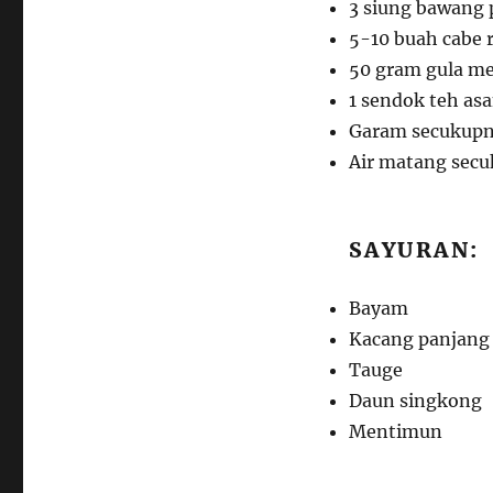
3 siung bawang 
5-10 buah cabe r
50 gram gula m
1 sendok teh asa
Garam secukup
Air matang sec
SAYURAN:
Bayam
Kacang panjang
Tauge
Daun singkong
Mentimun