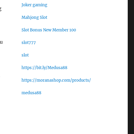
Joker gaming
g
Mahjong Slot
Slot Bonus New Member 100
au
slot777
slot
https://bit.ly/Medusa88
.
https://moranashop.com/products/
medusa88