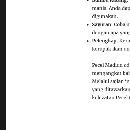
Bumbu Kacang
:
manis, Anda dap
digunakan.
Sayuran
: Coba 
dengan apa yang
Pelengkap
: Ker
kerupuk ikan u
Pecel Madiun ad
mengangkat baha
Melalui sajian 
yang ditawarka
kelezatan Pecel