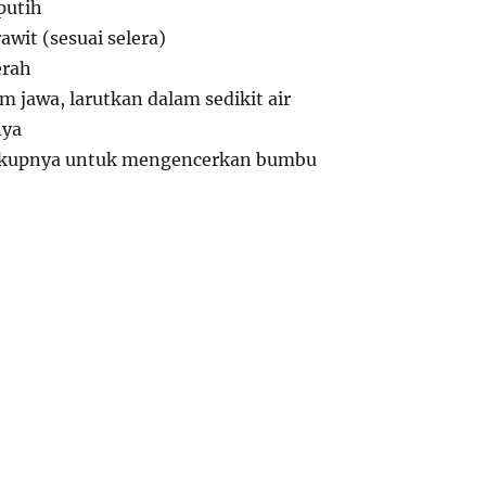
putih
awit (sesuai selera)
erah
m jawa, larutkan dalam sedikit air
nya
ukupnya untuk mengencerkan bumbu