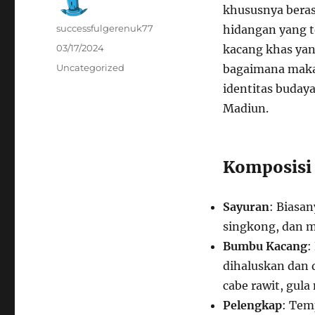
khususnya beras
Author
successfulgerenuk77
hidangan yang t
Posted
03/17/2024
kacang khas yan
on
Categories
Uncategorized
bagaimana makan
identitas buday
Madiun.
Komposisi 
Sayuran
: Biasa
singkong, dan 
Bumbu Kacang
:
dihaluskan dan 
cabe rawit, gula
Pelengkap
: Tem