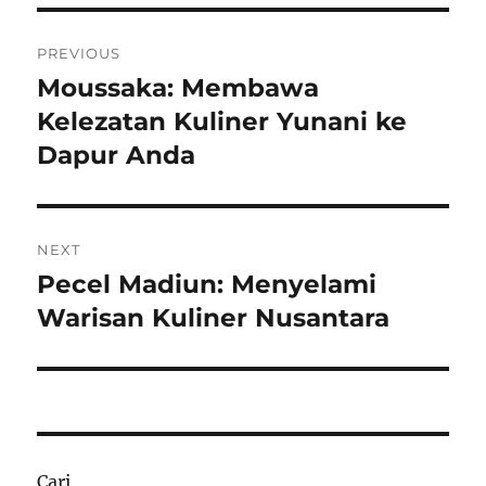
Navigasi
PREVIOUS
pos
Moussaka: Membawa
Previous
post:
Kelezatan Kuliner Yunani ke
Dapur Anda
NEXT
Pecel Madiun: Menyelami
Next
post:
Warisan Kuliner Nusantara
Cari