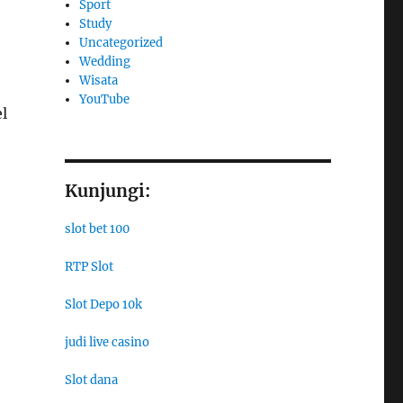
Sport
Study
Uncategorized
Wedding
Wisata
YouTube
l
Kunjungi:
slot bet 100
RTP Slot
Slot Depo 10k
judi live casino
Slot dana