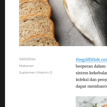
Posted
09/21/2024
thegriffithdc.c
on
Categories
Makanan
berperan dalam
Tags
Suplemen Vitamin D
sistem kekebala
infeksi dan peny
dapat membantu