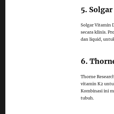
5. Solgar
Solgar Vitamin D
secara klinis. P
dan liquid, un
6. Thorn
Thorne Researc
vitamin K2 untu
Kombinasi ini m
tubuh.