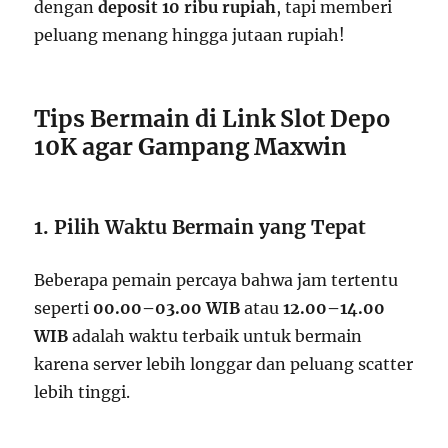
dengan
deposit 10 ribu rupiah
, tapi memberi
peluang menang hingga jutaan rupiah!
Tips Bermain di Link Slot Depo
10K agar Gampang Maxwin
1. Pilih Waktu Bermain yang Tepat
Beberapa pemain percaya bahwa jam tertentu
seperti
00.00–03.00 WIB
atau
12.00–14.00
WIB
adalah waktu terbaik untuk bermain
karena server lebih longgar dan peluang scatter
lebih tinggi.