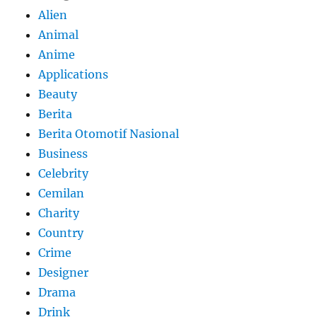
Alien
Animal
Anime
Applications
Beauty
Berita
Berita Otomotif Nasional
Business
Celebrity
Cemilan
Charity
Country
Crime
Designer
Drama
Drink