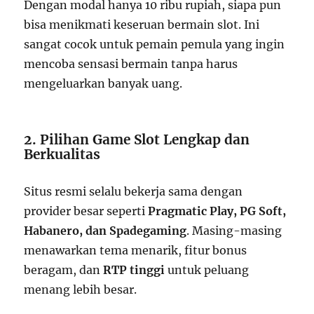
Dengan modal hanya 10 ribu rupiah, siapa pun
bisa menikmati keseruan bermain slot. Ini
sangat cocok untuk pemain pemula yang ingin
mencoba sensasi bermain tanpa harus
mengeluarkan banyak uang.
2. Pilihan Game Slot Lengkap dan
Berkualitas
Situs resmi selalu bekerja sama dengan
provider besar seperti
Pragmatic Play, PG Soft,
Habanero, dan Spadegaming
. Masing-masing
menawarkan tema menarik, fitur bonus
beragam, dan
RTP tinggi
untuk peluang
menang lebih besar.