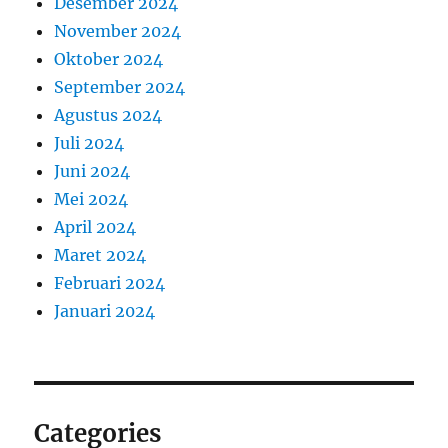
Desember 2024
November 2024
Oktober 2024
September 2024
Agustus 2024
Juli 2024
Juni 2024
Mei 2024
April 2024
Maret 2024
Februari 2024
Januari 2024
Categories