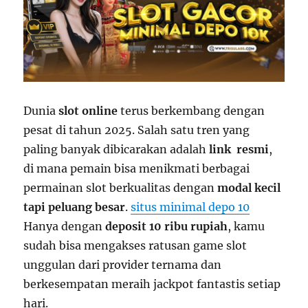
Dunia
slot online
terus berkembang dengan
pesat di tahun 2025. Salah satu tren yang
paling banyak dibicarakan adalah
link resmi
,
di mana pemain bisa menikmati berbagai
permainan slot berkualitas dengan
modal kecil
tapi peluang besar
.
situs minimal depo 10
Hanya dengan
deposit 10 ribu rupiah
, kamu
sudah bisa mengakses ratusan game slot
unggulan dari provider ternama dan
berkesempatan meraih jackpot fantastis setiap
hari.