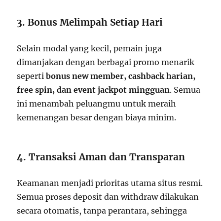
3. Bonus Melimpah Setiap Hari
Selain modal yang kecil, pemain juga
dimanjakan dengan berbagai promo menarik
seperti
bonus new member, cashback harian,
free spin, dan event jackpot mingguan
. Semua
ini menambah peluangmu untuk meraih
kemenangan besar dengan biaya minim.
4. Transaksi Aman dan Transparan
Keamanan menjadi prioritas utama situs resmi.
Semua proses deposit dan withdraw dilakukan
secara otomatis, tanpa perantara, sehingga