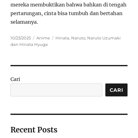
mereka membuktikan bahwa bahkan di tengah
pertarungan, cinta bisa tumbuh dan bertahan
selamanya.
Posted
Categories
Tags
10/23/2025
Anime
Hinata
,
Naruto
,
Naruto Uzumaki
on
dan Hinata Hyuga
Cari
CARI
Recent Posts