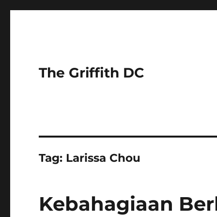
The Griffith DC
Tag:
Larissa Chou
Kebahagiaan Berl