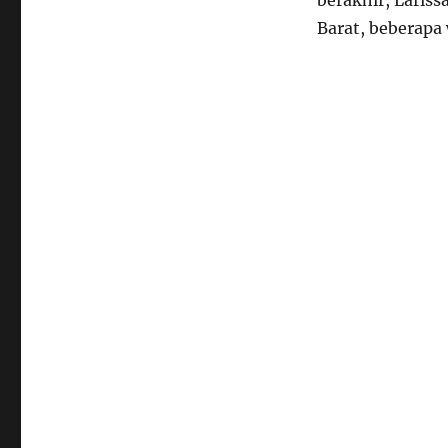
berakhir, Laris
Barat, beberapa 