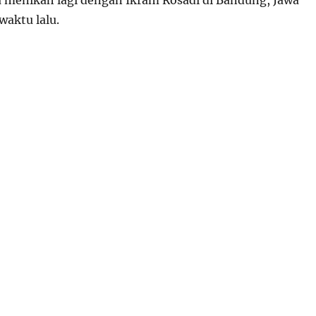
sa menikah lagi dengan Ikram Rosadi di Bandung, Jawa
waktu lalu.