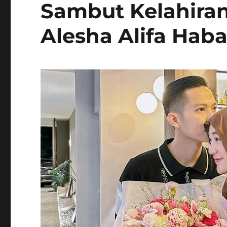
Sambut Kelahiran
Alesha Alifa Haba