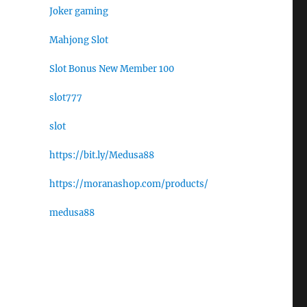
Joker gaming
Mahjong Slot
Slot Bonus New Member 100
slot777
slot
https://bit.ly/Medusa88
https://moranashop.com/products/
medusa88