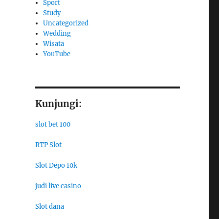
Sport
Study
Uncategorized
Wedding
Wisata
YouTube
Kunjungi:
slot bet 100
RTP Slot
Slot Depo 10k
judi live casino
Slot dana