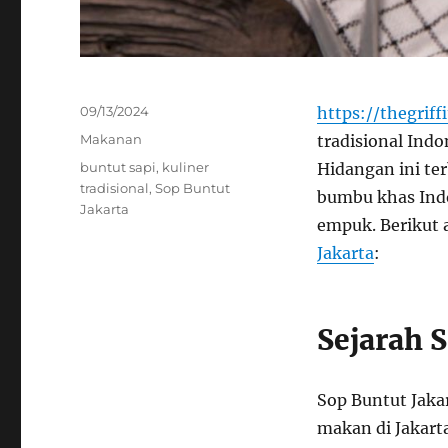
Posted
09/13/2024
https://thegriff
on
Categories
Makanan
tradisional Indo
Tags
buntut sapi
,
kuliner
Hidangan ini te
tradisional
,
Sop Buntut
bumbu khas Indo
Jakarta
empuk. Berikut 
Jakarta
:
Sejarah S
Sop Buntut Jaka
makan di Jakart