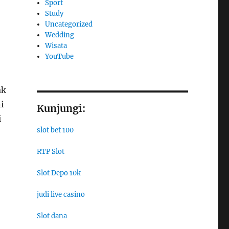
Sport
Study
Uncategorized
Wedding
Wisata
YouTube
ak
i
Kunjungi:
i
slot bet 100
RTP Slot
Slot Depo 10k
judi live casino
Slot dana