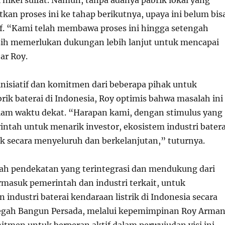
nikel sulfat. Namun, tanpa adanya pabrik lokal yang
an proses ini ke tahap berikutnya, upaya ini belum bis
if. “Kami telah membawa proses ini hingga setengah
asih memerlukan dukungan lebih lanjut untuk mencapai
jar Roy.
nisiatif dan komitmen dari beberapa pihak untuk
k baterai di Indonesia, Roy optimis bahwa masalah ini
alam waktu dekat. “Harapan kami, dengan stimulus yang
intah untuk menarik investor, ekosistem industri batera
uk secara menyeluruh dan berkelanjutan,” tuturnya.
ah pendekatan yang terintegrasi dan mendukung dari
rmasuk pemerintah dan industri terkait, untuk
ndustri baterai kendaraan listrik di Indonesia secara
megah Bangun Persada, melalui kepemimpinan Roy Arma