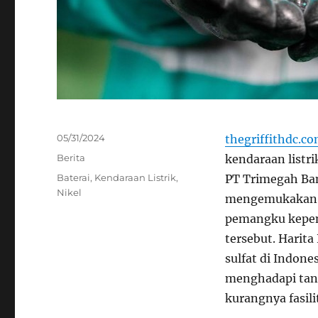
Posted
05/31/2024
thegriffithdc.c
on
Categories
Berita
kendaraan listr
Tags
Baterai
,
Kendaraan Listrik
,
PT Trimegah Ban
Nikel
mengemukakan e
pemangku kepent
tersebut. Harita
sulfat di Indon
menghadapi tan
kurangnya fasil