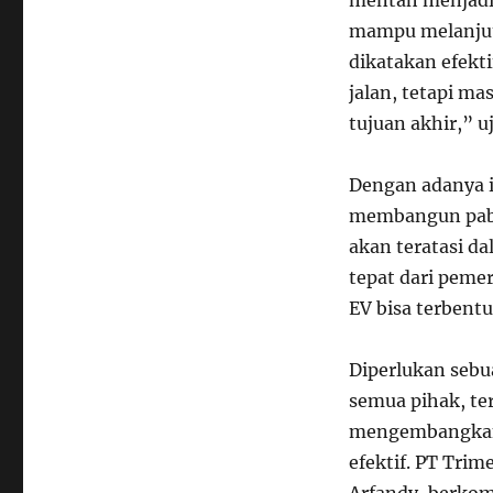
mentah menjadi 
mampu melanjutk
dikatakan efekt
jalan, tetapi m
tujuan akhir,” u
Dengan adanya i
membangun pabri
akan teratasi d
tepat dari pemer
EV bisa terbent
Diperlukan sebu
semua pihak, te
mengembangkan i
efektif. PT Tri