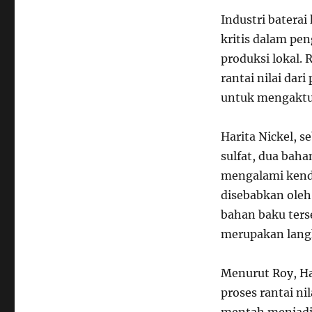
Industri baterai 
kritis dalam pe
produksi lokal.
rantai nilai da
untuk mengaktua
Harita Nickel, s
sulfat, dua baha
mengalami kenda
disebabkan ole
bahan baku ters
merupakan langk
Menurut Roy, Ha
proses rantai n