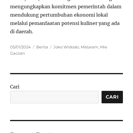
mengungkapkan komitmen pemerintah dalam
mendukung pertumbuhan ekonomi lokal
melalui pemanfaatan potensi kuliner yang ada
di daerah.
Posted
Categories
Tags
05/01/2024
Berita
Joko Widodo
,
Mataram
,
Mie
on
Gacoan
Cari
CARI