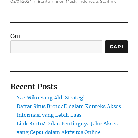
Posted
Categories
Tags
05/01/2024
Berita
Elon Musk
,
Indonesia
,
Starlink
on
Cari
CARI
Recent Posts
Yae Miko Sang Ahli Strategi
Daftar Situs Broto4D dalam Konteks Akses
Informasi yang Lebih Luas
Link Broto4D dan Pentingnya Jalur Akses
yang Cepat dalam Aktivitas Online