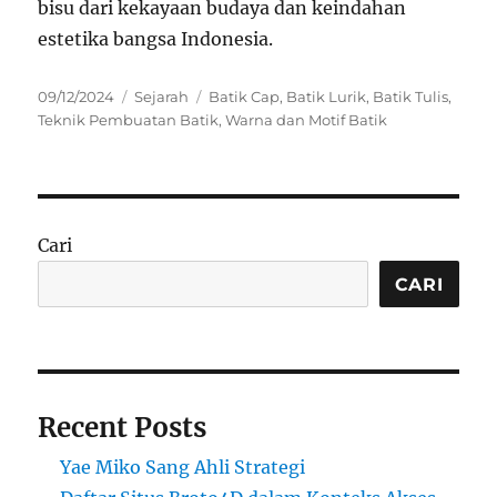
bisu dari kekayaan budaya dan keindahan
estetika bangsa Indonesia.
Posted
Categories
Tags
09/12/2024
Sejarah
Batik Cap
,
Batik Lurik
,
Batik Tulis
,
on
Teknik Pembuatan Batik
,
Warna dan Motif Batik
Cari
CARI
Recent Posts
Yae Miko Sang Ahli Strategi