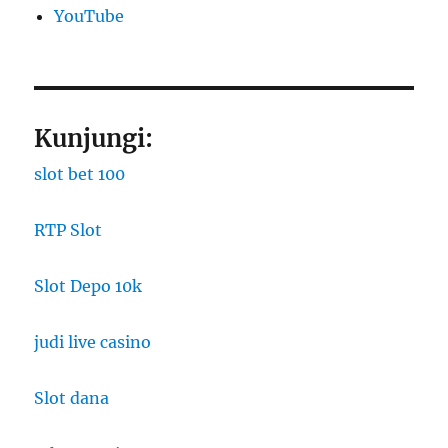
YouTube
Kunjungi:
slot bet 100
RTP Slot
Slot Depo 10k
judi live casino
Slot dana