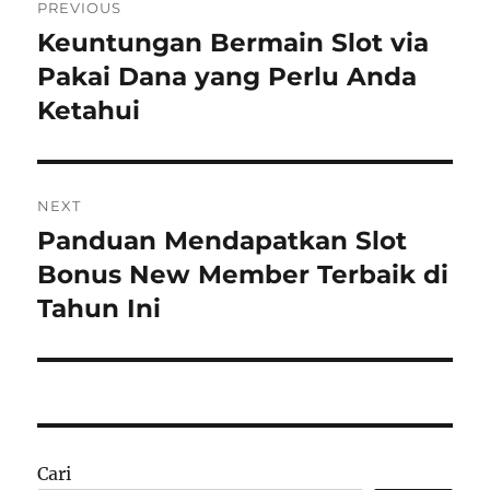
PREVIOUS
pos
Keuntungan Bermain Slot via
Previous
post:
Pakai Dana yang Perlu Anda
Ketahui
NEXT
Panduan Mendapatkan Slot
Next
post:
Bonus New Member Terbaik di
Tahun Ini
Cari