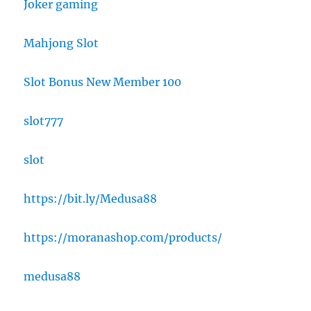
Joker gaming
Mahjong Slot
Slot Bonus New Member 100
slot777
slot
https://bit.ly/Medusa88
https://moranashop.com/products/
medusa88