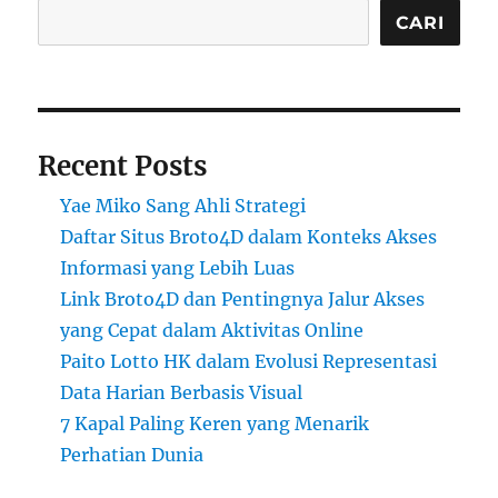
CARI
Recent Posts
Yae Miko Sang Ahli Strategi
Daftar Situs Broto4D dalam Konteks Akses
Informasi yang Lebih Luas
Link Broto4D dan Pentingnya Jalur Akses
yang Cepat dalam Aktivitas Online
Paito Lotto HK dalam Evolusi Representasi
Data Harian Berbasis Visual
7 Kapal Paling Keren yang Menarik
Perhatian Dunia