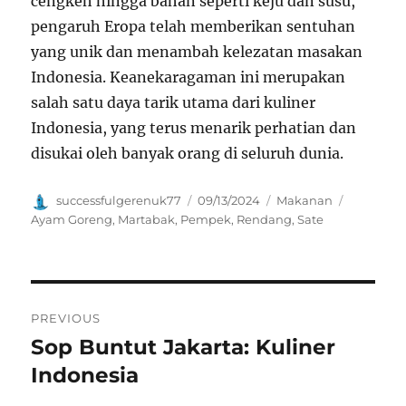
cengkeh hingga bahan seperti keju dan susu,
pengaruh Eropa telah memberikan sentuhan
yang unik dan menambah kelezatan masakan
Indonesia. Keanekaragaman ini merupakan
salah satu daya tarik utama dari kuliner
Indonesia, yang terus menarik perhatian dan
disukai oleh banyak orang di seluruh dunia.
Author
Posted
Categories
Tags
successfulgerenuk77
09/13/2024
Makanan
on
Ayam Goreng
,
Martabak
,
Pempek
,
Rendang
,
Sate
Navigasi
PREVIOUS
pos
Sop Buntut Jakarta: Kuliner
Previous
post:
Indonesia