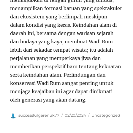
menakjubkan di tengah gurun yang tandus,
menampilkan formasi batuan yang spektakuler
dan ekosistem yang berlimpah meskipun
dalam kondisi yang keras. Keindahan alam di
daerah ini, bersama dengan warisan sejarah
dan budaya yang kaya, membuat Wadi Rum
lebih dari sekadar tempat wisata; itu adalah
perjalanan yang memperkaya jiwa dan
memberikan perspektif baru tentang kekuatan
serta keindahan alam. Perlindungan dan
konservasi Wadi Rum sangat penting untuk
menjaga keajaiban ini agar dapat dinikmati
oleh generasi yang akan datang.
Author
Posted
Categories
successfulgerenuk77
02/20/2024
Uncategorized
on