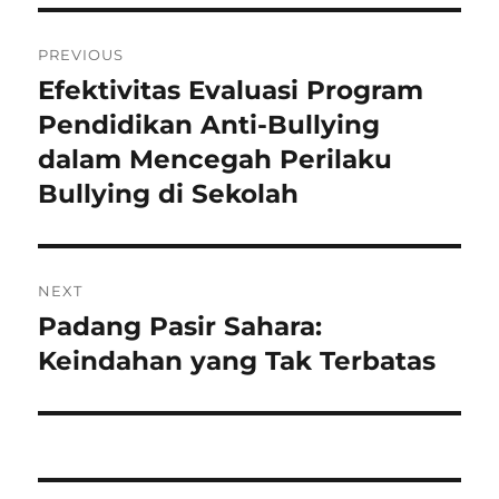
Navigasi
PREVIOUS
pos
Efektivitas Evaluasi Program
Previous
post:
Pendidikan Anti-Bullying
dalam Mencegah Perilaku
Bullying di Sekolah
NEXT
Padang Pasir Sahara:
Next
post:
Keindahan yang Tak Terbatas