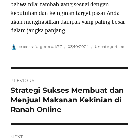
bahwa nilai tambah yang sesuai dengan
kebutuhan dan keinginan target pasar Anda
akan menghasilkan dampak yang paling besar
dalam jangka panjang.
Author
Posted
Categories
successfulgerenuk77
03/19/2024
Uncategorized
on
Navigasi
PREVIOUS
pos
Strategi Sukses Membuat dan
Previous
post:
Menjual Makanan Kekinian di
Ranah Online
NEXT