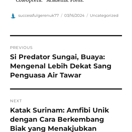
Coleoptera.” Academic Press.
Author
Posted
Categories
successfulgerenuk77
03/16/2024
Uncategorized
on
Navigasi
PREVIOUS
pos
Si Predator Sungai, Buaya:
Previous
post:
Mengenal Lebih Dekat Sang
Penguasa Air Tawar
NEXT
Katak Surinam: Amfibi Unik
Next
post:
dengan Cara Berkembang
Biak yang Menakjubkan