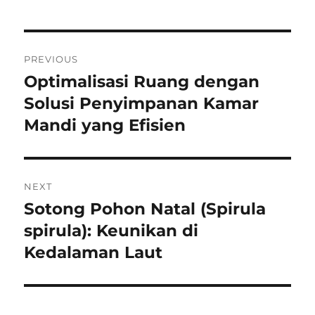
Navigasi
PREVIOUS
pos
Optimalisasi Ruang dengan
Previous
post:
Solusi Penyimpanan Kamar
Mandi yang Efisien
NEXT
Sotong Pohon Natal (Spirula
Next
post:
spirula): Keunikan di
Kedalaman Laut