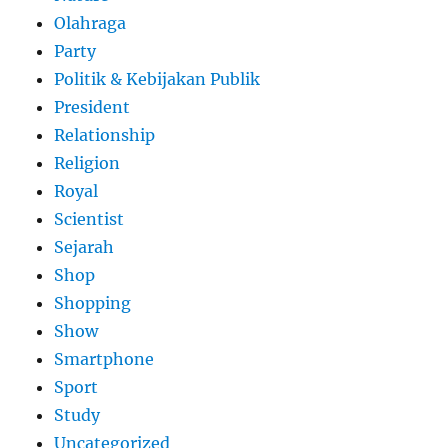
Olahraga
Party
Politik & Kebijakan Publik
President
Relationship
Religion
Royal
Scientist
Sejarah
Shop
Shopping
Show
Smartphone
Sport
Study
Uncategorized