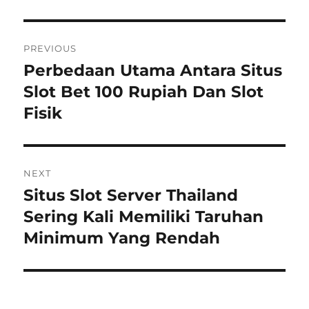
Navigasi
PREVIOUS
pos
Perbedaan Utama Antara Situs
Previous
post:
Slot Bet 100 Rupiah Dan Slot
Fisik
NEXT
Situs Slot Server Thailand
Next
post:
Sering Kali Memiliki Taruhan
Minimum Yang Rendah