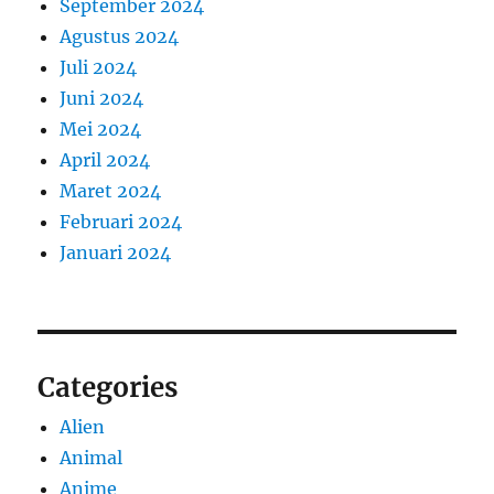
September 2024
Agustus 2024
Juli 2024
Juni 2024
Mei 2024
April 2024
Maret 2024
Februari 2024
Januari 2024
Categories
Alien
Animal
Anime