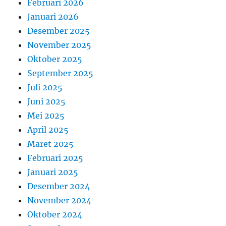
Februari 2026
Januari 2026
Desember 2025
November 2025
Oktober 2025
September 2025
Juli 2025
Juni 2025
Mei 2025
April 2025
Maret 2025
Februari 2025
Januari 2025
Desember 2024
November 2024
Oktober 2024