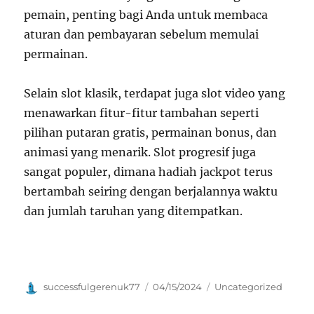
pemain, penting bagi Anda untuk membaca
aturan dan pembayaran sebelum memulai
permainan.
Selain slot klasik, terdapat juga slot video yang
menawarkan fitur-fitur tambahan seperti
pilihan putaran gratis, permainan bonus, dan
animasi yang menarik. Slot progresif juga
sangat populer, dimana hadiah jackpot terus
bertambah seiring dengan berjalannya waktu
dan jumlah taruhan yang ditempatkan.
Author
Posted
Categories
successfulgerenuk77
04/15/2024
Uncategorized
on