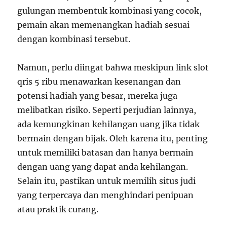
gulungan membentuk kombinasi yang cocok,
pemain akan memenangkan hadiah sesuai
dengan kombinasi tersebut.
Namun, perlu diingat bahwa meskipun link slot
qris 5 ribu menawarkan kesenangan dan
potensi hadiah yang besar, mereka juga
melibatkan risiko. Seperti perjudian lainnya,
ada kemungkinan kehilangan uang jika tidak
bermain dengan bijak. Oleh karena itu, penting
untuk memiliki batasan dan hanya bermain
dengan uang yang dapat anda kehilangan.
Selain itu, pastikan untuk memilih situs judi
yang terpercaya dan menghindari penipuan
atau praktik curang.