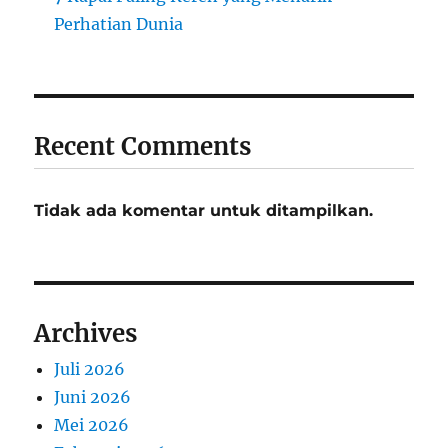
Perhatian Dunia
Recent Comments
Tidak ada komentar untuk ditampilkan.
Archives
Juli 2026
Juni 2026
Mei 2026