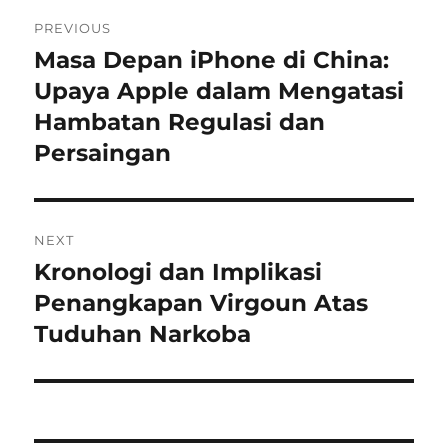
Navigasi
PREVIOUS
pos
Masa Depan iPhone di China:
Previous
post:
Upaya Apple dalam Mengatasi
Hambatan Regulasi dan
Persaingan
NEXT
Kronologi dan Implikasi
Next
post:
Penangkapan Virgoun Atas
Tuduhan Narkoba