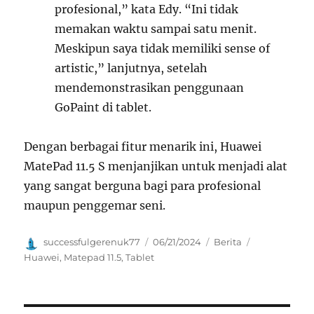
profesional,” kata Edy. “Ini tidak
memakan waktu sampai satu menit.
Meskipun saya tidak memiliki sense of
artistic,” lanjutnya, setelah
mendemonstrasikan penggunaan
GoPaint di tablet.
Dengan berbagai fitur menarik ini, Huawei
MatePad 11.5 S menjanjikan untuk menjadi alat
yang sangat berguna bagi para profesional
maupun penggemar seni.
Author
Posted
Categories
Tags
successfulgerenuk77
06/21/2024
Berita
on
Huawei
,
Matepad 11.5
,
Tablet