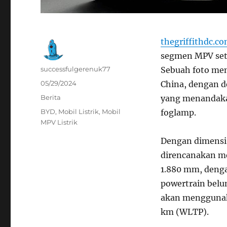
thegriffithdc.c
segmen MPV sete
Author
successfulgerenuk77
Sebuah foto me
Posted
05/29/2024
China, dengan d
on
Categories
Berita
yang menandakan
Tags
BYD
,
Mobil Listrik
,
Mobil
foglamp.
MPV Listrik
Dengan dimensi 
direncanakan me
1.880 mm, denga
powertrain bel
akan menggunaka
km (WLTP).