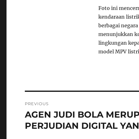
Foto ini mence
kendaraan listr
berbagai negara
menunjukkan ko
lingkungan kepa
model MPV listr
Navigasi
PREVIOUS
pos
AGEN JUDI BOLA MERU
Previous
post:
PERJUDIAN DIGITAL YA