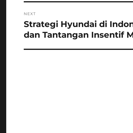
NEXT
Strategi Hyundai di Indon
Next
post:
dan Tantangan Insentif M