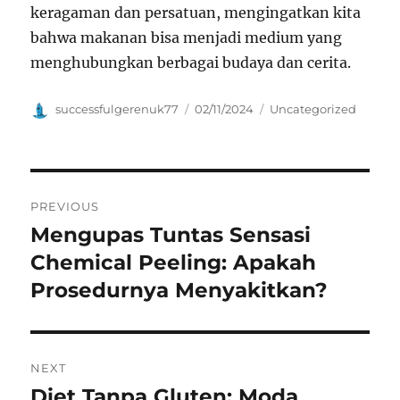
keragaman dan persatuan, mengingatkan kita
bahwa makanan bisa menjadi medium yang
menghubungkan berbagai budaya dan cerita.
Author
Posted
Categories
successfulgerenuk77
02/11/2024
Uncategorized
on
Navigasi
PREVIOUS
pos
Mengupas Tuntas Sensasi
Previous
post:
Chemical Peeling: Apakah
Prosedurnya Menyakitkan?
NEXT
Diet Tanpa Gluten: Moda
Next