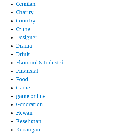
Cemilan
Charity
Country
Crime
Designer
Drama
Drink
Ekonomi & Industri
Finansial
Food
Game
game online
Generation
Hewan
Kesehatan
Keuangan