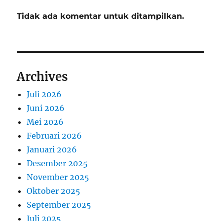
Tidak ada komentar untuk ditampilkan.
Archives
Juli 2026
Juni 2026
Mei 2026
Februari 2026
Januari 2026
Desember 2025
November 2025
Oktober 2025
September 2025
Juli 2025