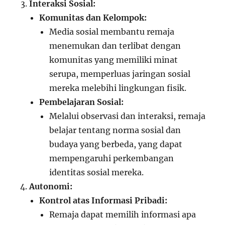
Interaksi Sosial:
Komunitas dan Kelompok:
Media sosial membantu remaja
menemukan dan terlibat dengan
komunitas yang memiliki minat
serupa, memperluas jaringan sosial
mereka melebihi lingkungan fisik.
Pembelajaran Sosial:
Melalui observasi dan interaksi, remaja
belajar tentang norma sosial dan
budaya yang berbeda, yang dapat
mempengaruhi perkembangan
identitas sosial mereka.
Autonomi:
Kontrol atas Informasi Pribadi:
Remaja dapat memilih informasi apa