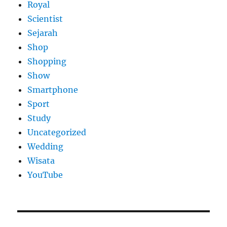
Royal
Scientist
Sejarah
Shop
Shopping
Show
Smartphone
Sport
Study
Uncategorized
Wedding
Wisata
YouTube