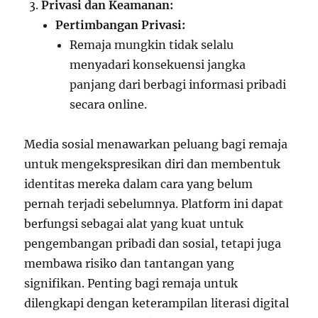
Privasi dan Keamanan:
Pertimbangan Privasi:
Remaja mungkin tidak selalu
menyadari konsekuensi jangka
panjang dari berbagi informasi pribadi
secara online.
Media sosial menawarkan peluang bagi remaja
untuk mengekspresikan diri dan membentuk
identitas mereka dalam cara yang belum
pernah terjadi sebelumnya. Platform ini dapat
berfungsi sebagai alat yang kuat untuk
pengembangan pribadi dan sosial, tetapi juga
membawa risiko dan tantangan yang
signifikan. Penting bagi remaja untuk
dilengkapi dengan keterampilan literasi digital