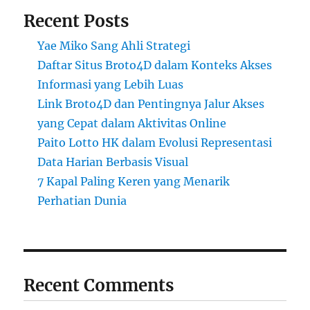
Recent Posts
Yae Miko Sang Ahli Strategi
Daftar Situs Broto4D dalam Konteks Akses
Informasi yang Lebih Luas
Link Broto4D dan Pentingnya Jalur Akses
yang Cepat dalam Aktivitas Online
Paito Lotto HK dalam Evolusi Representasi
Data Harian Berbasis Visual
7 Kapal Paling Keren yang Menarik
Perhatian Dunia
Recent Comments