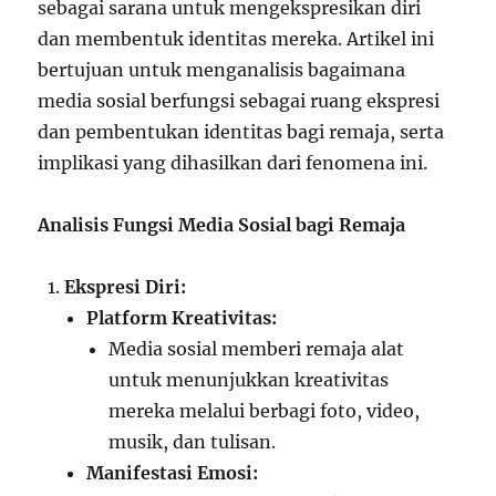
sebagai sarana untuk mengekspresikan diri
dan membentuk identitas mereka. Artikel ini
bertujuan untuk menganalisis bagaimana
media sosial berfungsi sebagai ruang ekspresi
dan pembentukan identitas bagi remaja, serta
implikasi yang dihasilkan dari fenomena ini.
Analisis Fungsi Media Sosial bagi Remaja
Ekspresi Diri:
Platform Kreativitas:
Media sosial memberi remaja alat
untuk menunjukkan kreativitas
mereka melalui berbagi foto, video,
musik, dan tulisan.
Manifestasi Emosi: