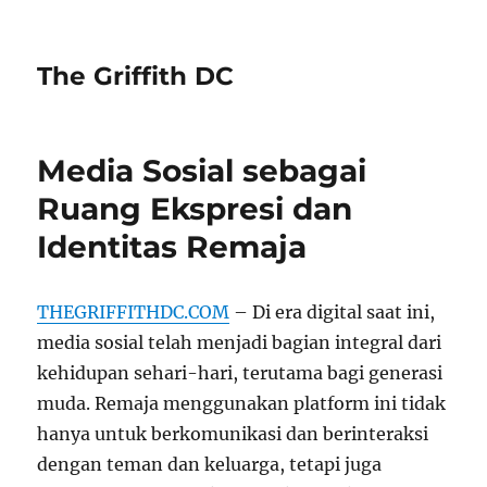
The Griffith DC
Media Sosial sebagai
Ruang Ekspresi dan
Identitas Remaja
THEGRIFFITHDC.COM
– Di era digital saat ini,
media sosial telah menjadi bagian integral dari
kehidupan sehari-hari, terutama bagi generasi
muda. Remaja menggunakan platform ini tidak
hanya untuk berkomunikasi dan berinteraksi
dengan teman dan keluarga, tetapi juga