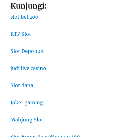
Kunjungi:
slot bet 100
RTP Slot
Slot Depo 10k
judi live casino
Slot dana
Joker gaming
Mahjong Slot
Slot Bonus New Member 100