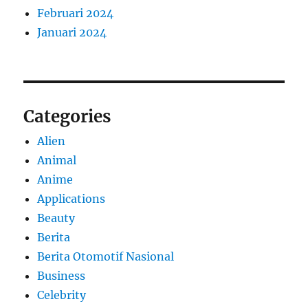
Februari 2024
Januari 2024
Categories
Alien
Animal
Anime
Applications
Beauty
Berita
Berita Otomotif Nasional
Business
Celebrity