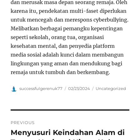
dan merusak masa depan seorang remaja. Oleh
karena itu, pendekatan multi-faset diperlukan
untuk mencegah dan merespons cyberbullying.
Melibatkan berbagai pemangku kepentingan
seperti sekolah, orang tua, organisasi
kesehatan mental, dan penyedia platform
media sosial adalah kunci dalam membangun
lingkungan yang aman dan mendukung bagi
remaja untuk tumbuh dan berkembang.
Author
Posted
Categories
successfulgerenuk77
02/23/2024
Uncategorized
on
Navigasi
PREVIOUS
pos
Menyusuri Keindahan Alam di
Previous