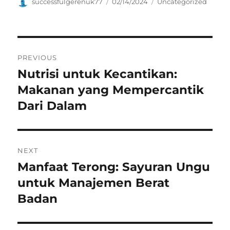
Author
Posted
Categories
successfulgerenuk77
02/14/2024
Uncategorized
on
Navigasi
PREVIOUS
pos
Nutrisi untuk Kecantikan:
Previous
post:
Makanan yang Mempercantik
Dari Dalam
NEXT
Manfaat Terong: Sayuran Ungu
Next
post:
untuk Manajemen Berat
Badan