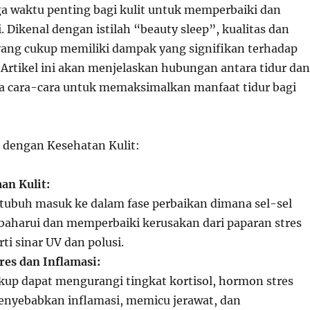
uga waktu penting bagi kulit untuk memperbaiki dan
 Dikenal dengan istilah “beauty sleep”, kualitas dan
 yang cukup memiliki dampak yang signifikan terhadap
 Artikel ini akan menjelaskan hubungan antara tidur dan
ta cara-cara untuk memaksimalkan manfaat tidur bagi
 dengan Kesehatan Kulit:
an Kulit:
 tubuh masuk ke dalam fase perbaikan dimana sel-sel
baharui dan memperbaiki kerusakan dari paparan stres
rti sinar UV dan polusi.
es dan Inflamasi:
kup dapat mengurangi tingkat kortisol, hormon stres
enyebabkan inflamasi, memicu jerawat, dan