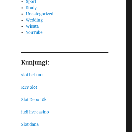
Sport
Study
Uncategorized
Wedding
Wisata
YouTube
Kunjungi:
slot bet 100
RTP Slot
Slot Depo 10k
judi live casino
Slot dana