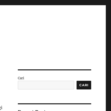
Cari
CARI
gi