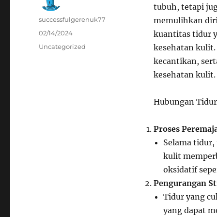
tubuh, tetapi j
Author
successfulgerenuk77
memulihkan diri.
Posted
02/14/2024
kuantitas tidur
on
Categories
Uncategorized
kesehatan kulit.
kecantikan, ser
kesehatan kulit.
Hubungan Tidur
Proses Peremaja
Selama tidur,
kulit memper
oksidatif sepe
Pengurangan Str
Tidur yang cu
yang dapat m