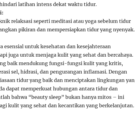
hindari latihan intens dekat waktu tidur.
i:
knik relaksasi seperti meditasi atau yoga sebelum tidur
ngkan pikiran dan mempersiapkan tidur yang nyenyak.
ya esensial untuk kesehatan dan kesejahteraan
api juga untuk menjaga kulit yang sehat dan bercahaya.
ang baik mendukung fungsi-fungsi kulit yang kritis,
rasi sel, hidrasi, dan pengurangan inflamasi. Dengan
asaan tidur yang baik dan menciptakan lingkungan ya
a dapat memperkuat hubungan antara tidur dan
atlah bahwa “beauty sleep” bukan hanya mitos – ini
agi kulit yang sehat dan kecantikan yang berkelanjutan.