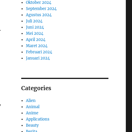
Oktober 2024
September 2024
Agustus 2024
Juli 2024
Juni 2024
.
Mei 2024
April 2024
Maret 2024
Februari 2024
Januari 2024
Categories
Alien
,
Animal
Anime
Applications
Beauty
Berita