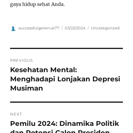
gaya hidup sehat Anda.
Author
Posted
Categories
successfulgerenuk77
03/22/2024
Uncategorized
on
Navigasi
PREVIOUS
pos
Kesehatan Mental:
Previous
post:
Menghadapi Lonjakan Depresi
Musiman
NEXT
Pemilu 2024: Dinamika Politik
Next
post:
dan Potensi Calon Presiden