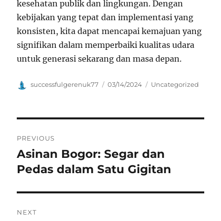
kesehatan publik dan lingkungan. Dengan
kebijakan yang tepat dan implementasi yang
konsisten, kita dapat mencapai kemajuan yang
signifikan dalam memperbaiki kualitas udara
untuk generasi sekarang dan masa depan.
Author
Posted
Categories
successfulgerenuk77
03/14/2024
Uncategorized
on
Navigasi
PREVIOUS
pos
Asinan Bogor: Segar dan
Previous
post:
Pedas dalam Satu Gigitan
NEXT