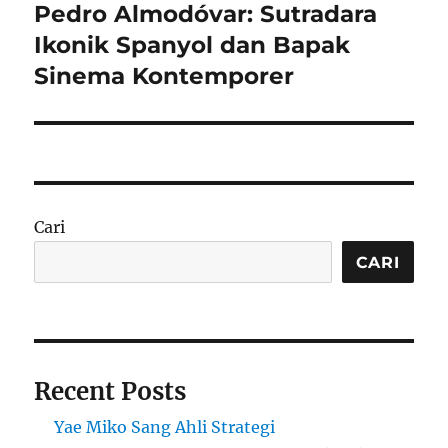
Pedro Almodóvar: Sutradara
Next
post:
Ikonik Spanyol dan Bapak
Sinema Kontemporer
Cari
CARI
Recent Posts
Yae Miko Sang Ahli Strategi