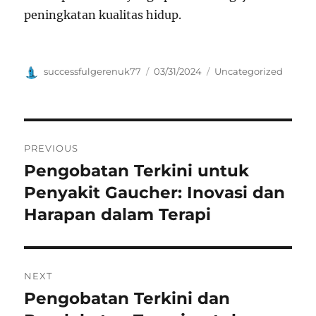
peningkatan kualitas hidup.
Author
Posted
Categories
successfulgerenuk77
03/31/2024
Uncategorized
on
Navigasi
PREVIOUS
pos
Pengobatan Terkini untuk
Previous
post:
Penyakit Gaucher: Inovasi dan
Harapan dalam Terapi
NEXT
Pengobatan Terkini dan
Next