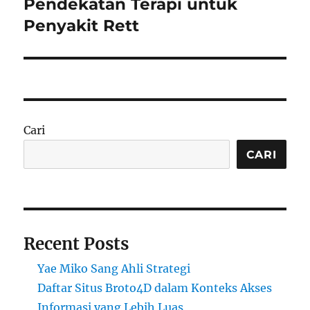
post:
Pendekatan Terapi untuk
Penyakit Rett
Cari
CARI
Recent Posts
Yae Miko Sang Ahli Strategi
Daftar Situs Broto4D dalam Konteks Akses
Informasi yang Lebih Luas