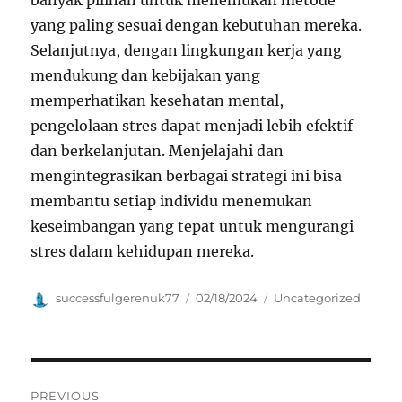
banyak pilihan untuk menemukan metode
yang paling sesuai dengan kebutuhan mereka.
Selanjutnya, dengan lingkungan kerja yang
mendukung dan kebijakan yang
memperhatikan kesehatan mental,
pengelolaan stres dapat menjadi lebih efektif
dan berkelanjutan. Menjelajahi dan
mengintegrasikan berbagai strategi ini bisa
membantu setiap individu menemukan
keseimbangan yang tepat untuk mengurangi
stres dalam kehidupan mereka.
Author
Posted
Categories
successfulgerenuk77
02/18/2024
Uncategorized
on
Navigasi
PREVIOUS