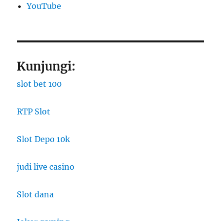
YouTube
Kunjungi:
slot bet 100
RTP Slot
Slot Depo 10k
judi live casino
Slot dana