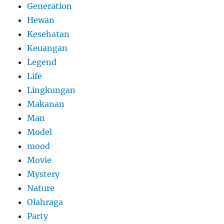
Generation
Hewan
Kesehatan
Keuangan
Legend
Life
Lingkungan
Makanan
Man
Model
mood
Movie
Mystery
Nature
Olahraga
Party