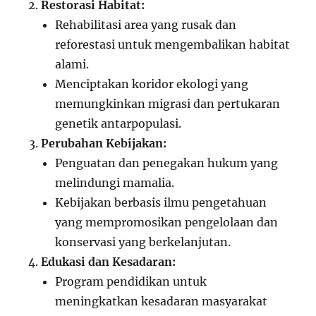
Restorasi Habitat:
Rehabilitasi area yang rusak dan
reforestasi untuk mengembalikan habitat
alami.
Menciptakan koridor ekologi yang
memungkinkan migrasi dan pertukaran
genetik antarpopulasi.
Perubahan Kebijakan:
Penguatan dan penegakan hukum yang
melindungi mamalia.
Kebijakan berbasis ilmu pengetahuan
yang mempromosikan pengelolaan dan
konservasi yang berkelanjutan.
Edukasi dan Kesadaran:
Program pendidikan untuk
meningkatkan kesadaran masyarakat