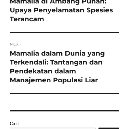
Mamalia di Ambang Punah:
Previous
post:
Upaya Penyelamatan Spesies
Terancam
NEXT
Mamalia dalam Dunia yang
Next
post:
Terkendali: Tantangan dan
Pendekatan dalam
Manajemen Populasi Liar
Cari