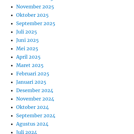
November 2025
Oktober 2025
September 2025
Juli 2025
Juni 2025
Mei 2025
April 2025
Maret 2025
Februari 2025
Januari 2025
Desember 2024
November 2024
Oktober 2024
September 2024
Agustus 2024
Juli 2024