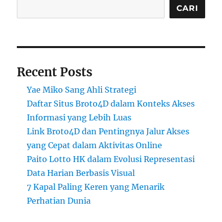
CARI
Recent Posts
Yae Miko Sang Ahli Strategi
Daftar Situs Broto4D dalam Konteks Akses
Informasi yang Lebih Luas
Link Broto4D dan Pentingnya Jalur Akses
yang Cepat dalam Aktivitas Online
Paito Lotto HK dalam Evolusi Representasi
Data Harian Berbasis Visual
7 Kapal Paling Keren yang Menarik
Perhatian Dunia