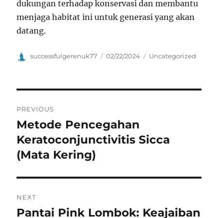
dukungan terhadap konservasi dan membantu
menjaga habitat ini untuk generasi yang akan
datang.
Author
Posted
Categories
successfulgerenuk77
02/22/2024
Uncategorized
on
Navigasi
PREVIOUS
pos
Metode Pencegahan
Previous
post:
Keratoconjunctivitis Sicca
(Mata Kering)
NEXT
Pantai Pink Lombok: Keajaiban
Next