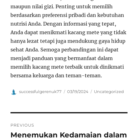
maupun nilai gizi. Penting untuk memilih
berdasarkan preferensi pribadi dan kebutuhan
nutrisi Anda. Dengan informasi yang tepat,
Anda dapat menikmati kacang mete yang tidak
hanya lezat tetapi juga mendukung gaya hidup
sehat Anda. Semoga perbandingan ini dapat
menjadi panduan yang bermanfaat dalam
memilih kacang mete terbaik untuk dinikmati
bersama keluarga dan teman-teman.
Author
Posted
Categories
successfulgerenuk77
03/19/2024
Uncategorized
on
Navigasi
PREVIOUS
pos
Menemukan Kedamaian dalam
Previous