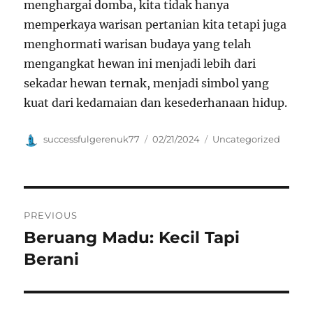
menghargai domba, kita tidak hanya
memperkaya warisan pertanian kita tetapi juga
menghormati warisan budaya yang telah
mengangkat hewan ini menjadi lebih dari
sekadar hewan ternak, menjadi simbol yang
kuat dari kedamaian dan kesederhanaan hidup.
Author
Posted
Categories
successfulgerenuk77
02/21/2024
Uncategorized
on
Navigasi
PREVIOUS
pos
Beruang Madu: Kecil Tapi
Previous
post:
Berani