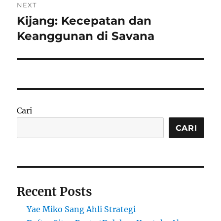
NEXT
Kijang: Kecepatan dan
Next
post:
Keanggunan di Savana
Cari
CARI
Recent Posts
Yae Miko Sang Ahli Strategi