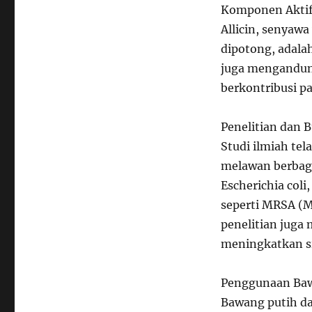
Komponen Aktif
Allicin, senyaw
dipotong, adalah
juga mengandung 
berkontribusi p
Penelitian dan B
Studi ilmiah te
melawan berbaga
Escherichia coli
seperti MRSA (Me
penelitian jug
meningkatkan s
Penggunaan Bawa
Bawang putih da