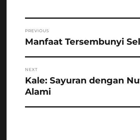
Navigasi
PREVIOUS
pos
Manfaat Tersembunyi Sel
Previous
post:
NEXT
Kale: Sayuran dengan Nut
Next
post:
Alami