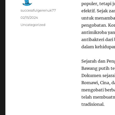
populer, tetapi 
Author
successfulgerenuk77
efektif. Sejak 
Posted
02/15/2024
untuk menambah 
on
Categories
Uncategorized
pengobatan. Komp
antimikroba yang
antibakteri dar
dalam kehidupan
Sejarah dan Pen
Bawang putih te
Dokumen sejarah
Romawi, Cina, d
mengobati berbag
telah membuatny
tradisional.