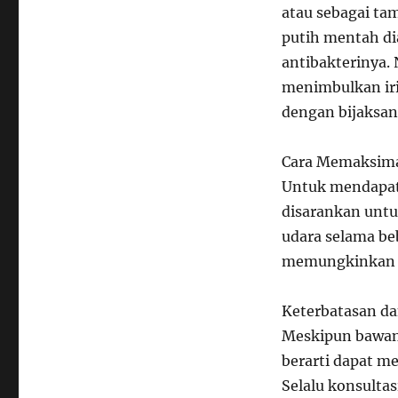
atau sebagai t
putih mentah di
antibakterinya.
menimbulkan iri
dengan bijaksan
Cara Memaksima
Untuk mendapatk
disarankan unt
udara selama be
memungkinkan p
Keterbatasan da
Meskipun bawang
berarti dapat m
Selalu konsulta