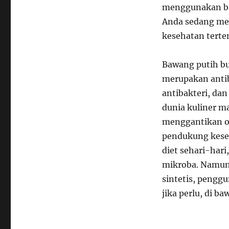
menggunakan baw
Anda sedang men
kesehatan terte
Bawang putih bu
merupakan antib
antibakteri, dan
dunia kuliner m
menggantikan ob
pendukung kese
diet sehari-har
mikroba. Namun,
sintetis, pengg
jika perlu, di b